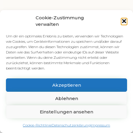
Telefon:
036961-72936
Cookie-Zustimmung
verwalten
E-Mail: cuw.malsch@t-online.de
Rudolf-Breitscheid-Straße 14a,
Um dir ein optimales Erlebnis zu bieten, verwenden wir Technologien
36448 Bad Liebenstein/OT Schweina
wie Cookies, um Geräteinformationen zu speichern und/oder darauf
zuzugreifen. Wenn du diesen Technologien zustimmst, können wir
Datenschutzerklärung
Daten wie das Surfverhalten oder eindeutige IDs auf dieser Website
verarbeiten. Wenn du deine Zustimmung nicht erteilst oder
Impressum
zurückziehst, können bestimmte Merkmale und Funktionen
beeinträchtigt werden.
Kontaktformular
Akzeptieren
© 2023
pixel komma strich
Für C.&W. Malsch
Ablehnen
Einstellungen ansehen
Cookie-Richtlinie
Datenschutzerklärung
Impressum